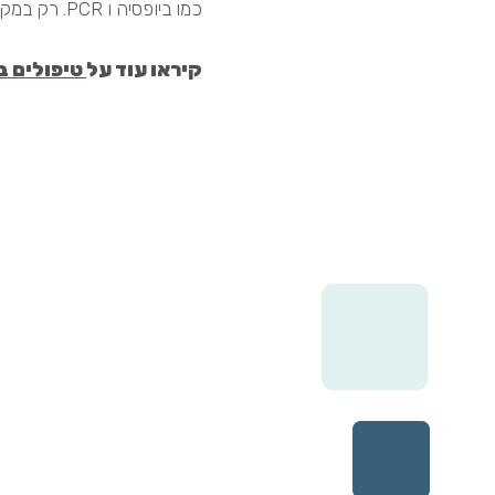
כמו ביופסיה ו PCR. רק במקרים מיוחדים בהם האבחנה אינה ברורה, נתחיל בביופסיה.
קיראו עוד על
טיפולים ב