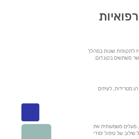
פואיות
הרוב המוחלט של הגברים (וגם הנשים) הם נשאים של נגיף ה- HPV לתקופות שונות במהלך
כאשר משתשים בקונדום.
ת הן מטרידות, לעיתים
ע, מעלים משמעותית את
שילוב של טיפול יסודי