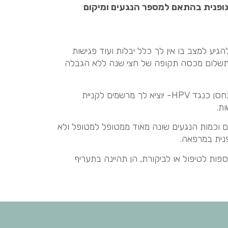
ופנית בהתאם למספר הנגעים ומיקום
יע למצב בו אין לך כלל יבלות ועוד פגישות
 התשלום מכסה תקופה של חצי שנה ללא הגבלה
אם יש צורך, ד"ר הולנד גם יעזור לך להתחסן כנגד HPV- יוציא לך מרשמים לקניית
ות.
ם וכמות הנגעים שונה מאוד ממטופל למטופל ולא
ופנית במרפאה.
פות לטיפול או לביקורת, הן תהיינה בתעריף