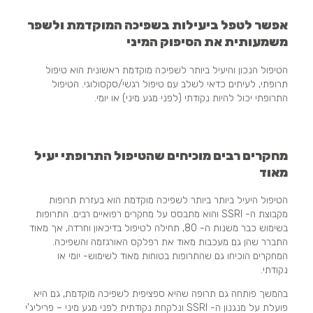
אפשר לטפל ביעילות בשפיכה המוקדמת ולשפר
משמעותית את הסיפוק המיני
הטיפול הנכון והיעיל ביותר לשפיכה מוקדמת ראשונית הוא טיפול
תרופתי, לעיתים כדאי לשלב עם טיפול רגשי/סקסולוגי. הטיפול
התרופתי יכול להיות נקודתי (לפני מגע מיני) או יומי.
מחקרים רבים מוכיחים שהטיפול התרופתי יעיל
מאוד
הטיפול היעיל ביותר ביותר לשפיכה מוקדמת הוא בעזרת תרופות
מקבוצת ה- SSRI והוא מתבסס על מחקרים רפואיים רבים. התרופות
בשימוש כבר משנות ה- 80, תחילה לטיפול בדיכאון וחרדה, אך מאוד
התברר שהן גם מעכבות מאוד את רפלקס האורגזמה והשפיכה.
המחקרים הוכיחו גם שהתרופות בטוחות מאוד לשימוש- יומי או
נקודתי.
בהמשך פותחה גם תרופה שהיא ספציפית לשפיכה מוקדמת, גם היא
פועלת על מנגנון ה- SSRI ונלקחת נקודתית לפני מגע מיני – פריליג'י