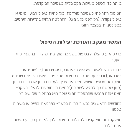
ביותר כדי לטפל ביעילות מקסימלית בשפיכה המוקדמת.
הטיפול התרופתי לשפיכה מוקדמת יכול להיות טיפול קבוע יומיומי או
טיפול נקודתי (רק לפני מגע מיני). ההחלטה תלויה בתדירות היחסים,
בספונטניות ובמצבך הזוגי.
המשך מעקב והערכת יעילות הטיפול
כדי להגיע להצלחה בטיפול בשפיכה מוקדמת יש צורך בהמשך ליווי
ומעקב-
כחודש וחצי לאחר הפגישה הראשונה, ניפגש שוב (טלפונית או
במרפאה) ונדבר על התגובה לטיפול התרופתי. האם השיפור בשפיכה
המוקדמת מספיק משמעותי- האם צריך לעלות במינון או לרדת במינון
(כיוון שקשה לך להגיע לשפיכה)? האם היו תופעות לוואי? ובעיקר-
האם אתה מרגיש שהתפקוד המיני שלך הוא בתהליך של שיפור?
בחודשים הראשונים נמשיך להיות בקשר- במרפאה, במייל או בשיחות
טלפון.
המעקב הזה הוא קריטי להצלחת הטיפול ולכן לא ניתן לקבוע פגישה
אחת בלבד.