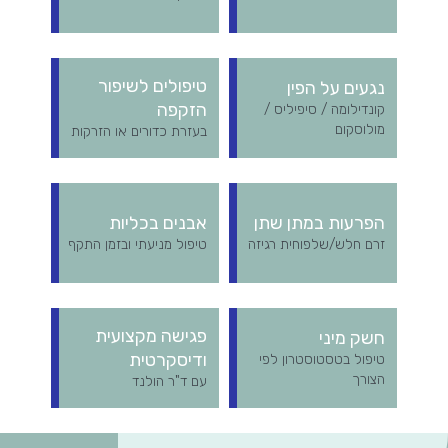
טיפולים לשיפור
נגעים על הפין
הזקפה
קונדילומה / סיפיליס /
מולוסקום
בעזרת כדורים או הזרקות
הפרעות במתן שתן
אבנים בכליות
זרם חלש/שלפוחית רגיזה​
טיפול מניעתי ובזמן התקף
פגישה מקצועית
חשק מיני
ודיסקרטית
טיפול בטסטוסטרון לפי
הצורך​
עם ד"ר הולנד