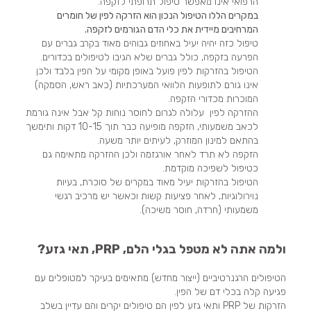
הרפואי אינו מאפשר טיפול תרופתי לזקפה.
במקרים הללו הטיפול הנכון הוא הזרקה לפין של חומרים
המרחיבים מיידית את כלי הדם הגורמים לזקפה.
טיפול כזה יהיה יעיל באחוזים גבוהים מאוד בקרב גברים עם
הפרעה בזקפה, כולל גברים שלא הגיבו לטיפולים בכדורים.
הטיפול בהזרקות לפין פועל באופן מקומי על הפין בלבד ולכן
אינו גורם לתופעות הלוואי המערכתיות (כאב ראש, הסמקה)
המוכרות מכדורי הזקפה.
ההזרקה לפין עלולה לגרום לחוסר נוחות קל אבל אינה גורמת
לכאב משמעותי, הזקפה מופיעה כבר תוך 10-15 דקות ותימשך
בהתאם למינון המוזרק, לעיתים יותר משעה.
הזקפה לא תרד לאחר אורגזמה ולכן ההזרקה מתאימה גם
כטיפול לשפיכה מוקדמת.
הטיפול בהזרקות יעיל מאוד במקרים של סוכרת, בעיות
נוירולוגיות, לאחר פציעות קשות וכאשר יש מרכיב רגשי
משמעותי (חרדה, חוסר משיכה).
ולמה אתה לא מטפל בגלי הלם, PRP, תאי גזע?
הטיפולים הרגנרטיביים (ייצור מחדש) מתאימים בעיקר למטופלים עם
פגיעה קלה בכלי דם של הפין.
הזרקות של PRP ותאי גזע לפין הם טיפולים יקרים והם עדיין בשלב