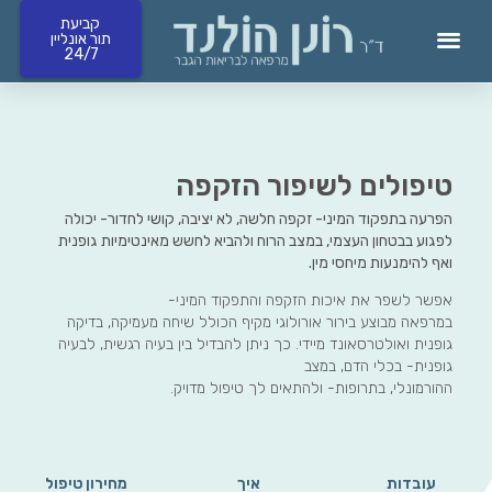
קביעת
תור אונליין
24/7
קביעת תורים 24/7 ומחירון
טיפולים לשיפור הזקפה
הפרעה בתפקוד המיני- זקפה חלשה, לא יציבה, קושי לחדור- יכולה
לפגוע בבטחון העצמי, במצב הרוח ולהביא לחשש מאינטימיות גופנית
ואף להימנעות מיחסי מין.
אפשר לשפר את איכות הזקפה והתפקוד המיני-
במרפאה מבוצע בירור אורולוגי מקיף הכולל שיחה מעמיקה, בדיקה
גופנית ואולטרסאונד מיידי. כך ניתן להבדיל בין בעיה רגשית, לבעיה
גופנית- בכלי הדם, במצב
ההורמונלי, בתרופות- ולהתאים לך טיפול מדויק.
עובדות
איך
מחירון טיפול