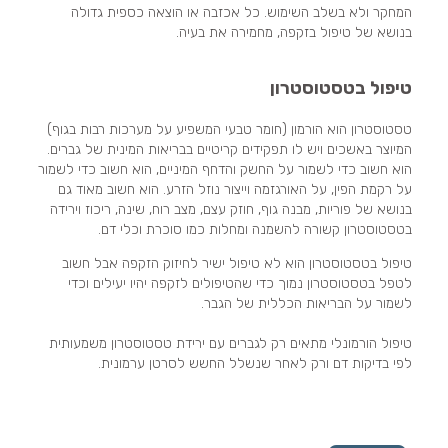
המחקר ולא בשלב השימוש. כל אכזבה או הוצאה כספית גדולה
בנושא של טיפול בזקפה, מחמירה את בעיה.
טיפול בטסטוסטרון
טסטוסטרון הוא הורמון (חומר טבעי המשפיע על מערכות רבות בגוף)
המיוצר באשכים ויש לו תפקידים קריטיים בבריאות המינית של גברים.
הוא חשוב כדי לשמור על החשק והדחף המיניים, הוא חשוב כדי לשמור
על רקמת הפין, על האורגזמה וייצור נוזל הזרע. הוא חשוב מאוד גם
בנושא של פוריות, מבנה גוף, חוזק עצם, מצב רוח, שינה, ריכוז וירידה
בטסטוסטרון קשורה להשמנה ומחלות כמו סוכרת וכלי דם.
טיפול בטסטוסטרון הוא לא טיפול ישיר לחיזוק הזקפה אבל חשוב
לטפל בטסטוסטרון נמוך כדי שהטיפולים לזקפה יהיו יעילים וכדי
לשמור על הבריאות הכללית של הגבר.
טיפול הורמונלי מתאים רק לגברים עם ירידת טסטוסטרון משמעותית
לפי בדיקות דם ורק לאחר שנשלל החשש לסרטן ערמונית.