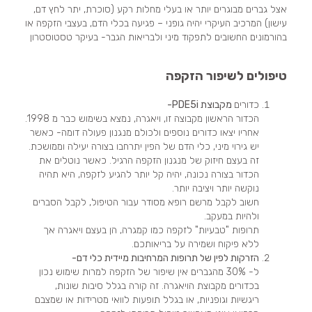
אצל גברים מבוגרים יותר או בעלי מחלות רקע (סוכרת, יתר לחץ דם,
עישון) המרכיב העיקרי יהיה גופני – פגיעה בכלי הדם, בעצבי הזקפה או
בהורמונים החשובים לתפקוד מיני ולבריאות הגבר- בעיקר טסטוסטרון
טיפולים לשיפור הזקפה
כדורים
מקבוצת PDE5i-
הכדור הראשון מקבוצה זו, ויאגרה, נמצא בשימוש כבר מ 1998.
אחריו יצאו כדורים נוספים ולכולם מנגנון פעולה דומה- כאשר
יש גירוי מיני, כלי הדם של הפין יתרחבו בצורה יעילה וממושכת.
זה בעצם חיזוק של מנגנון הזקפה הרגיל. כאשר נוטלים את
הכדור בצורה נכונה, יהיה קל יותר להגיע לזקפה, היא תהיה
נוקשה יותר ויציבה יותר.
חשוב לקבל מרשם רופא מסודר עבור הטיפול, לקבל הסברים
ולהיות במעקב.
תרופות "טבעיות" לזקפה כמו קמגרה, הן בעצם ויאגרה אך
ללא פיקוח ושמירה על בריאותכם.
הזרקות לפין של תרופות המרחיבות מיידית כלי דם-
ל- 30% מהגברים אין שיפור של הזקפה למרות שימוש נכון
בכדורים מקבוצת הויאגרה. זה קורה בגלל סיבות שונות,
ריגשיות וגופניות, או בגלל תופעות לוואי מטרידות או שמצבם