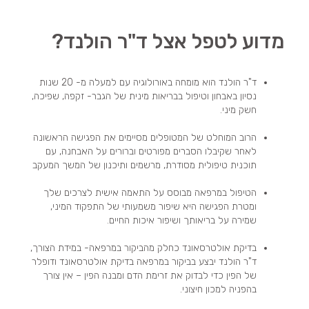
מדוע לטפל אצל ד"ר הולנד?
ד"ר הולנד הוא מומחה באורולוגיה עם למעלה מ- 20 שנות
נסיון באבחון וטיפול בבריאות מינית של הגבר- זקפה, שפיכה,
חשק מיני.
הרוב המוחלט של המטופלים מסיימים את הפגישה הראשונה
לאחר שקיבלו הסברים מפורטים וברורים על האבחנה, עם
תוכנית טיפולית מסודרת, מרשמים ותיכנון של המשך המעקב
הטיפול במרפאה מבוסס על התאמה אישית לצרכים שלך
ומטרת הפגישה היא שיפור משמעותי של התפקוד המיני,
שמירה על בריאותך ושיפור איכות החיים.
בדיקת אולטרסאונד כחלק מהביקור במרפאה- במידת הצורך,
ד"ר הולנד יבצע בביקור במרפאה בדיקת אולטרסאונד ודופלר
של הפין כדי לבדוק את זרימת הדם ומבנה הפין – אין צורך
בהפניה למכון חיצוני.