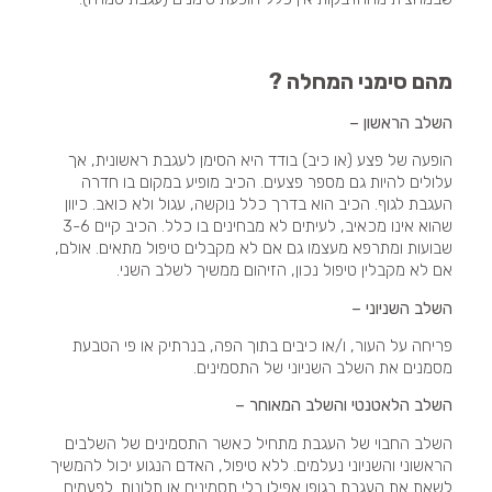
מהם סימני המחלה ?
השלב הראשון –
הופעה של פצע (או כיב) בודד היא הסימן לעגבת ראשונית, אך
עלולים להיות גם מספר פצעים. הכיב מופיע במקום בו חדרה
העגבת לגוף. הכיב הוא בדרך כלל נוקשה, עגול ולא כואב. כיוון
שהוא אינו מכאיב, לעיתים לא מבחינים בו כלל. הכיב קיים 3-6
שבועות ומתרפא מעצמו גם אם לא מקבלים טיפול מתאים. אולם,
אם לא מקבלין טיפול נכון, הזיהום ממשיך לשלב השני.
השלב השניוני –
פריחה על העור, ו/או כיבים בתוך הפה, בנרתיק או פי הטבעת
מסמנים את השלב השניוני של התסמינים.
השלב הלאטנטי והשלב המאוחר –
השלב החבוי של העגבת מתחיל כאשר התסמינים של השלבים
הראשוני והשניוני נעלמים. ללא טיפול, האדם הנגוע יכול להמשיך
לשאת את העגבת בגופו אפילו בלי תסמינים או תלונות. לפעמים