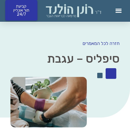
קביעת
תור אונליין
24/7
קביעת תורים 24/7 ומחירון
חזרה לכל המאמרים
סיפליס – עגבת