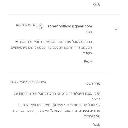
Reply
30/01/2025 בשעה
ronenholland@gmail.com
18:11
הגיב:
בהחלט לקבל את המנה השלישית דחוף!!! ולהמשיך את
המעקב דרך הרופא המטפל כדי למנוע נזקים משמעותיים
בעתיד
Reply
31/12/2024 בשעה 14:42
שחר
הגיב:
יש לי עגבת וקיבלתי זריקה, אני מחכה לקבל עוד 2 זריקות של
פניצילין.
אני סובל מסחרחורות מדי פעם וגם שאני מתכופף. הבזקים
שחורים בעיניים. מה אפשר לעשות? האם צריך ללכת לבדיקה
של נוירולוג?
Reply