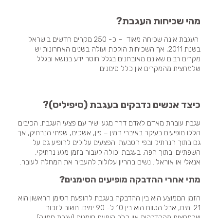
מהי שכיחות העגבת?
העגבת אינה שכיחה מאוד – כ- 250 מקרים חדשים בישראל
בשנת 2011, אך השכיחות הולכת ועולה בשנים האחרונות יש
מקרים רבים שאינם מאובחנים בגלל חוסר ידע בנושא ובגלל
שלמחצית מהמקרים אין כלל סימנים.
כיצד אנשים נדבקים בעגבת (סיפיליס)?
עגבת עוברת מאדם לאדם דרך מגע ישיר עם פצעי העגבת. הכיבים
הללו מופיעים בעיקר באיברי המין – פין, אשכים, שפתי הנרתיק, אך
גם בתוך הנרתיק ובפי הטבעת. הפצעים עלולים להופיע גם על
השפתיים ובתוך הפה. בעגבת יכולה לעבור בזמן מגע נרתיקי,
אנאלי או אוראלי. נשים בהריון עלולות להעביר את המחלה לעובר.
מתי אחרי ההדבקה מופיעים הסימנים?
הזמן הממוצע הוא בין ההדבקה בעגבת להופעת הסימן הראשון הוא
21 ימים, אבל הטווח הוא בין 10 ל- 90 ימים. חשוב לזכור
שבמחצית מההדבקות אין כלל הופעת סימנים (עגבת סמויה).