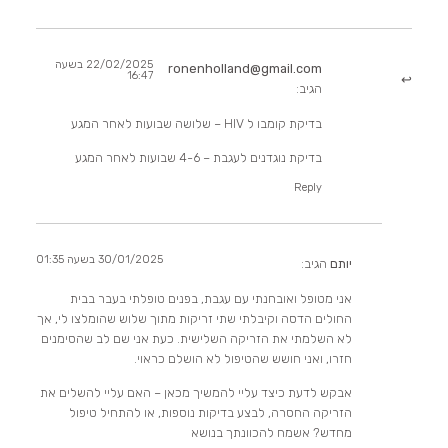
22/02/2025 בשעה
ronenholland@gmail.com
16:47
הגיב:
בדיקת קומבו ל HIV – שלושה שבועות לאחר המגע
בדיקת נוגדנים לעגבת – 4-6 שבועות לאחר המגע
Reply
30/01/2025 בשעה 01:35
יותם
הגיב:
אני מטופל ואובחנתי עם עגבת, בפנים טופלתי בעבר בבית
החולים הדסה וקיבלתי שתי זריקות מתוך שלוש שהומלצו לי, אך
לא השלמתי את הזריקה השלישית. כעת אני שם לב שהסימנים
חזרו, ואני חושש שהטיפול לא הושלם כראוי.
אבקש לדעת כיצד עליי להמשיך מכאן – האם עליי להשלים את
הזריקה החסרה, לבצע בדיקות נוספות, או להתחיל טיפול
מחדש? אשמח להכוונתך בנושא