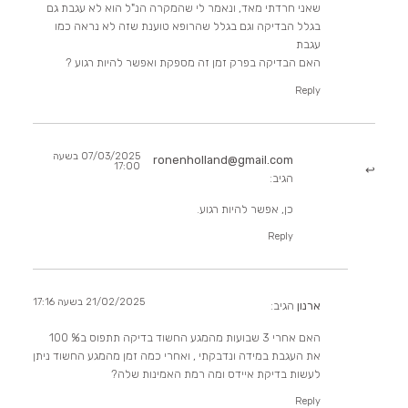
שאני חרדתי מאד, ונאמר לי שהמקרה הנ"ל הוא לא עגבת גם
בגלל הבדיקה וגם בגלל שהרופא טוענת שזה לא נראה כמו
עגבת
האם הבדיקה בפרק זמן זה מספקת ואפשר להיות רגוע ?
Reply
07/03/2025 בשעה
ronenholland@gmail.com
17:00
הגיב:
כן, אפשר להיות רגוע.
Reply
21/02/2025 בשעה 17:16
ארנון
הגיב:
האם אחרי 3 שבועות מהמגע החשוד בדיקה תתפוס ב% 100
את העגבת במידה ונדבקתי , ואחרי כמה זמן מהמגע החשוד ניתן
לעשות בדיקת איידס ומה רמת האמינות שלה?
Reply