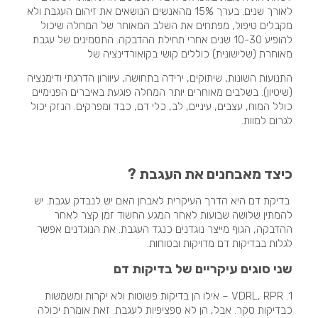
לאורך שנים. בערך 15% מהאנשים הנושאים את זיהום העגבת ולא
מקבלים טיפול, מפתחים את השלב המאוחר של המחלה שיכול
להופיע 10-30 שנים אחרי תחילת ההדבקה. התסמינים של עגבת
מאוחרת (שלישונית) כוללים קושי בקואורדינציה של
התנועות השונות, שיתוקים, ירידה בתחושה, עיוורון הדרגתי ודימנציה
(שיטיון). בשלבים מאוחרים יותר המחלה פוגעת באיברים הפנימיים
כולל המוח, עצבים, עיניים, לב, כלי דם, כבד ומפרקים. הנזק יכול
לגרום למוות.
כיצד מאבחנים את העגבת ?
בדיקת דם היא הדרך העיקרית לאבחן האם יש לנבדק עגבת. יש
להמתין שלושה שבועות לאחר המגע החשוד זמן קצר לאחר
ההדבקה, הגוף מייצר נוגדנים כנגד העגבת. את הנוגדנים אפשר
לגלות בבדיקות דם מדויקות ובטוחות.
שני סוגים עיקריים של בדיקות דם
1. VDRL, RPR – אילו הן בדיקות פשוטות ולא יקרות ומשמשות
כבדיקות סקר. אבל, הן לא ספציפיות לעגבת. זאת אומרת יכולה